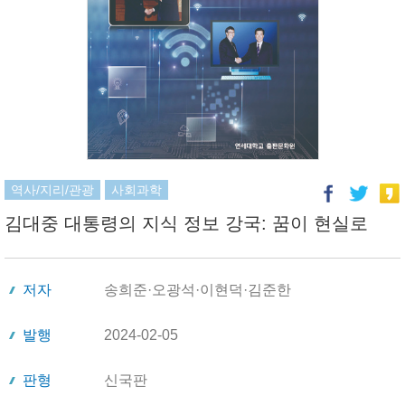
역사/지리/관광
사회과학
김대중 대통령의 지식 정보 강국: 꿈이 현실로
저자
송희준·오광석·이현덕·김준한
발행
2024-02-05
판형
신국판