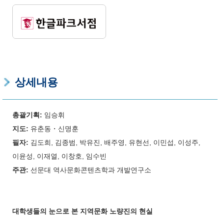
상세내용
총괄기획:
임승휘
지도:
유춘동・신명훈
필자:
김도희, 김종범, 박유진, 배주영, 유현선, 이민섭, 이성주,
이윤성, 이재열, 이창호, 임수빈
주관:
선문대 역사문화콘텐츠학과 개발연구소
대학생들의 눈으로 본 지역문화 노량진의 현실