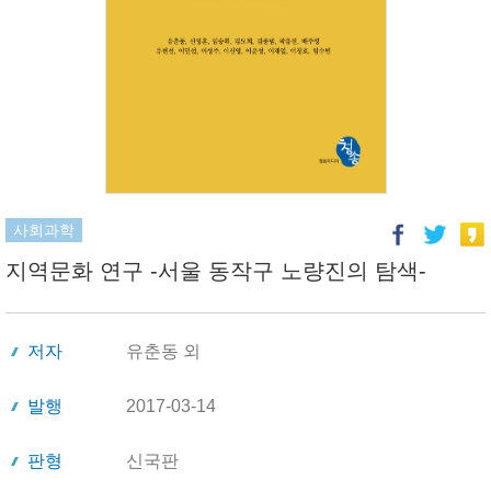
사회과학
지역문화 연구 -서울 동작구 노량진의 탐색-
저자
유춘동 외
발행
2017-03-14
판형
신국판